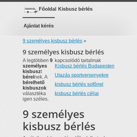
Főoldal
Kisbusz bérlés
Ajánlat kérés
főoldal
»
Kisbuszt bérelnék
»
9 személyes kisbusz bérlés
»
9 személyes kisbusz bérlés
A legtöbben
9
kapcsolódó tartalmak
személyes
Kisbusz bérlés Budapesten
kisbusz
t
Utazás sportversenyekre
bérel
nek. A
bérelhető
kisbusz bérlés sofőrrel
kisbuszok
választéka
kisbusz bérlés céljai
igen széles.
9 személyes
kisbusz bérlés