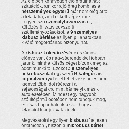
Az életben könnyedén előfordulhatnak
szituációk, amikor a jó öreg kombi és a
hétszemélyes egyterű
már nem elég arra
a feladatra, amit el kell végeznünk.
Legyen szó
személyfuvarozás
ról,
költözésről vagy egyszerű
szállítmányozásokról, a
9 személyes
kisbusz bérlése
az ilyen pillanatokban
kiváló megoldásnak bizonyulhat.
A
kisbusz kölcsönzés
ének számos
előnye van, és nagyságrendekkel jobban
járunk, mintha külsős céget bízunk meg az
adott munkára. Ezeket a
9 személyes
mikrobusz
okat egyszerű
B kategóriás
jogosítvánnyal
is el lehet vezetni, és nem
igényel több időt ráérezni a
sajátosságaikra, mint bármelyik másik
autó esetében. Mindezt egy nagyobb
szállítójármű esetében nem tehetjük meg,
és csak bajlódhatunk azzal, hogy a
feladatot kiadjuk valakinek.
Megvásárolni egy ilyen
kisbusz
t "teljesen
értelmetlen", hiszen a
mikrobusz bérlet