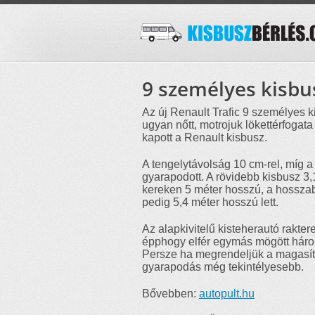
9 személyes kisbusz
Az új Renault Trafic 9 személyes k
ugyan nőtt, motrojuk lökettérfogata 
kapott a Renault kisbusz.
A tengelytávolság 10 cm-rel, míg a 
gyarapodott. A rövidebb kisbusz 3,
kereken 5 méter hosszú, a hosszabb
pedig 5,4 méter hosszú lett.
Az alapkivitelű kisteherautó rakte
épphogy elfér egymás mögött háro
Persze ha megrendeljük a magasíto
gyarapodás még tekintélyesebb.
Bővebben:
autopult.hu