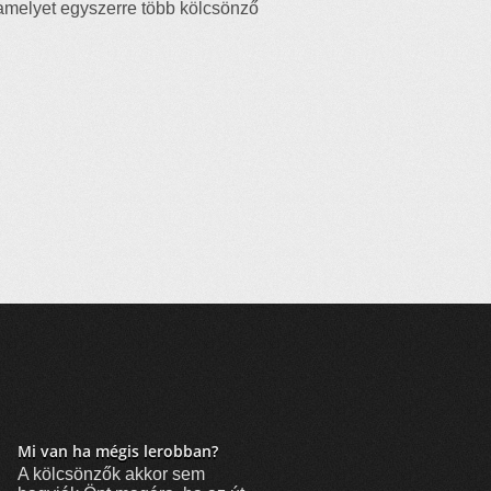
 amelyet egyszerre több kölcsönző
Mi van ha mégis lerobban?
A kölcsönzők akkor sem