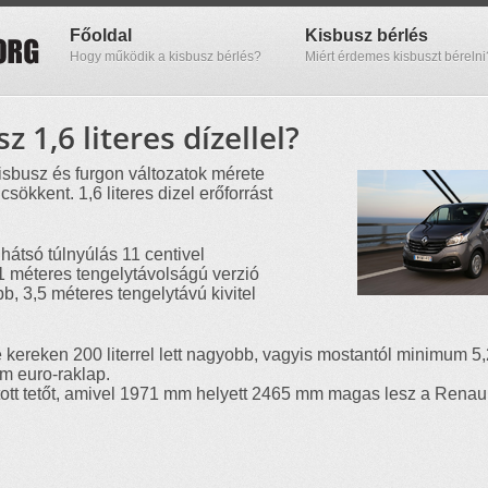
Főoldal
Kisbusz bérlés
Hogy működik a kisbusz bérlés?
Miért érdemes kisbuszt bérelni
 1,6 literes dízellel?
isbusz és furgon változatok mérete
csökkent. 1,6 literes dizel erőforrást
hátsó túlnyúlás 11 centivel
1 méteres tengelytávolságú verzió
, 3,5 méteres tengelytávú kivitel
re kereken 200 literrel lett nagyobb, vagyis mostantól minimum 
m euro-raklap.
tt tetőt, amivel 1971 mm helyett 2465 mm magas lesz a Renault 