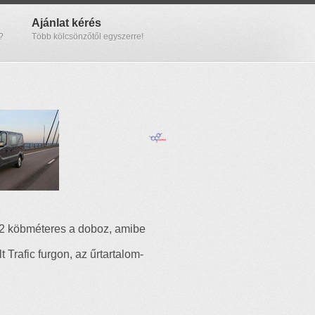
Ajánlat kérés
?
Több kölcsönzőtől egyszerre!
5,2 köbméteres a doboz, amibe
Trafic furgon, az űrtartalom-