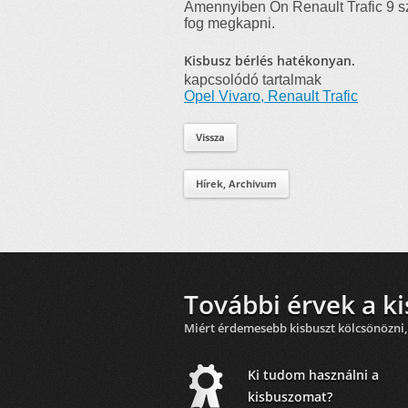
Amennyiben Ön Renault Trafic 9 sz
fog megkapni.
Kisbusz bérlés hatékonyan.
kapcsolódó tartalmak
Opel Vivaro, Renault Trafic
Vissza
Hírek, Archivum
További érvek a ki
Miért érdemesebb kisbuszt kölcsönözni,
Ki tudom használni a
kisbuszomat?