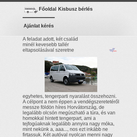
Főoldal
Kisbusz bérlés
VW Transporter
Ajánlat kérés
A feladat adott, két család
minél kevesebb tallér
eltapsolásával szeretne
egyhetes, tengerparti nyaralást összehozni.
A célpont a nem éppen a vendégszeretetéről
messze földön híres Horvátország, de
legalább olcsón megúszható a túra, és van
homokkal hintett tengerpart, ami a
tejfogúaknak legalább annyira nagy móka,
mint nekünk a, aaa..., nos ezt inkább ne
firtassuk. Két autóval nyolcan menni nagy