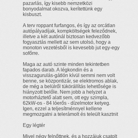
pazarlás, így kisebb nemzetközi
bonyodalmat okozva, kerítettünk egy
kisbuszt.
A terv roppant furfangos, és így az orcátlan
autópályadíjak, kompköltségek feleződnek,
illetve a két autónál biztosan kedvezőbb
fogyasztás mellett az sem utolsó, hogy a
monoton vezetésből is kevesebb jut egy-egy
sofőrre.
Maga az autó szinte minden tekintetben
fapados darab. A légkondin és a
visszagurulás-gátlón kívül semmi nem volt
benne, se központizár, se elektromos ablak,
de még a belülről tükörállítás lehetősége is
hiányzott belőle. Nem jobb a helyzet a
motorháztető alatt sem, ott egy szimpla,
62kW-os - 84 lóerős - dízelmotor ketyeg.
Igen, ezzel a teljesítménnyel kellene
megmozgatni a telerámolt és teleült kasztnit
Egy légtér
Mivel négy felnőttnek, és a hozzájuk csatolt